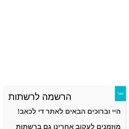
אהבתם? שתפו ברשתות החברתיות :)
אולי תאהב/י גם
תרגיל ליישור קיפוזיס ("גיבנת") – קריסה של הצוואר
01/06/2025
הרשמה לרשתות
סגור
היי וברוכים הבאים לאתר
די לכאב!
מוזמנים לעקוב אחרינו גם ברשתות