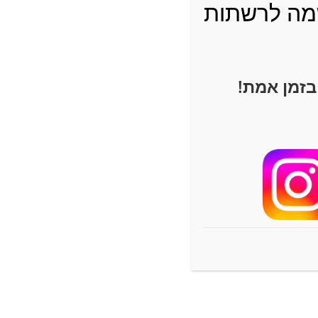
ה לרשתות
בזמן אמת!
שתפו ברשתות
החברתיות
ב מהישבן
סק) – הסבר