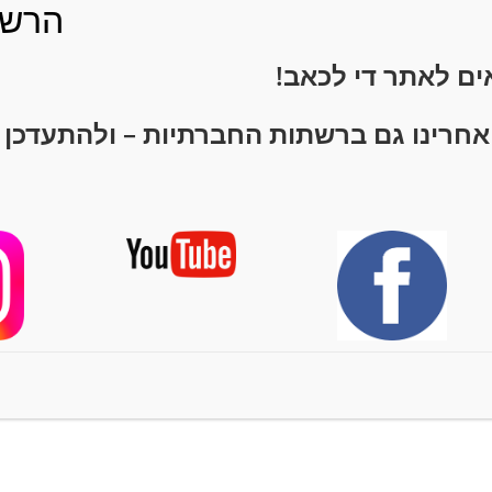
הרשמ
אים לאתר
די לכאב!
אחרינו גם ברשתות החברתיות – ולהתעדכן 
 שתפו ברשתות החברתיות :)
 לשחרור פיריפורמיס סינדרום
פיריפורמיס סינדרום – כא
נה לרגל מהישבן (סיאטיקה)
שמקרין לרגל (לא פריצת די