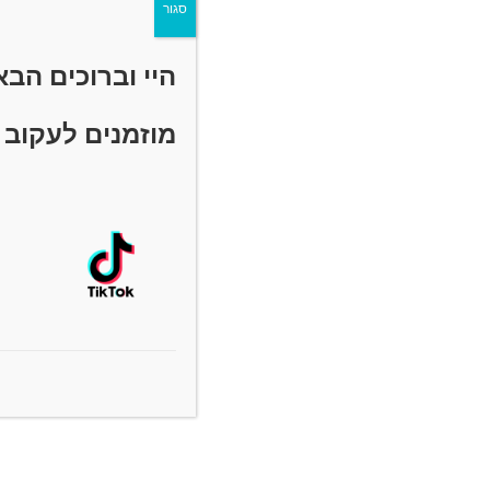
סגור
היי וברוכים הב
מוזמנים לעקוב 
תגיות
:
כאבי גב תחתון
,
מותן כסל
אהבתם?
אולי תאהב/י גם
תרגילים
– הקר