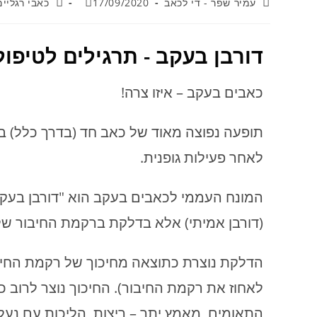
עמיר שפר - די לכאב
17/09/2020
כאבי רגליים
דורבן בעקב - תרגילים לטיפול
כאבים בעקב – איזו צרה!
תופעה נפוצה מאוד של כאב חד (בדרך כלל) ב
לאחר פעילות גופנית.
המונח העממי לכאבים בעקב הוא "דורבן בעק
(דורבן אמיתי) אלא בדלקת ברקמת החיבור של כף הרגל – Plantar Faciitis 
הדלקת נוצרת כתוצאה מחיכוך של רקמת החיבור
לאחוז את רקמת החיבור). החיכוך נוצר לרוב 
התאומים, מאמץ יתר – ריצות, הליכות עם נעליי