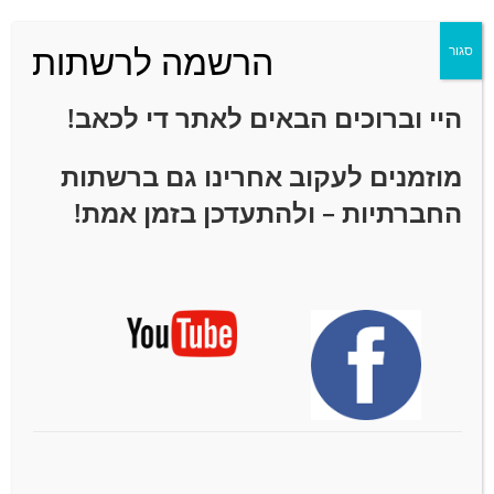
הרשמה לרשתות
סגור
תרגילים לחיזוק שרירי
היי וברוכים הבאים לאתר
די לכאב!
שכמות וגב עליון
מוזמנים לעקוב אחרינו גם ברשתות
עמיר שפר - די לכאב
15/09/2020
החברתיות – ולהתעדכן בזמן אמת!
טיפים וכושר
אין תגובות
להמשך קריאה
תרגיל להקלה על כאבי גב
עליון, כתפיים ושכמות