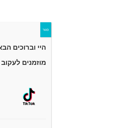
תרגילים​
עמיר שפר - די לכאב
13/09/2020
כאבי ידיים
/
כף יד / מפרק כף יד
יש 2 תגובות
סגור
להמשך קריאה
היי וברוכים הב
מוזמנים לעקוב 