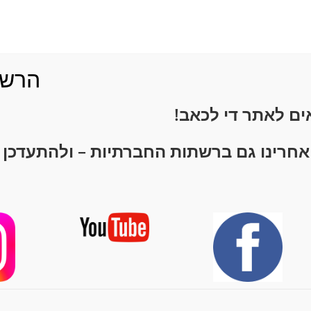
כאבים או דלקת בגיד אכילס
עמיר שפר - די לכאב
13/09/2020
כאבי רגליים
/
קרסול / כף רגל
אין תגובות
הרשמ
להמשך קריאה
אים לאתר
די לכאב!
אחרינו גם ברשתות החברתיות – ולהתעדכן 